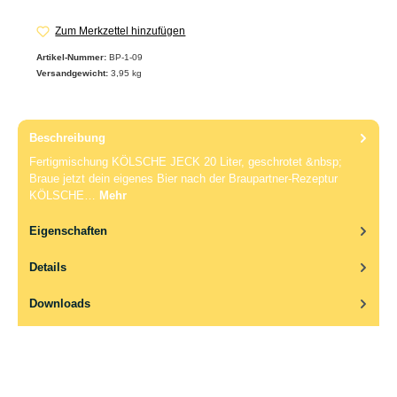
Zum Merkzettel hinzufügen
Artikel-Nummer:
BP-1-09
Versandgewicht:
3,95 kg
Beschreibung
Fertigmischung KÖLSCHE JECK 20 Liter, geschrotet &nbsp;
Braue jetzt dein eigenes Bier nach der Braupartner-Rezeptur
KÖLSCHE…
Mehr
Eigenschaften
Details
Downloads