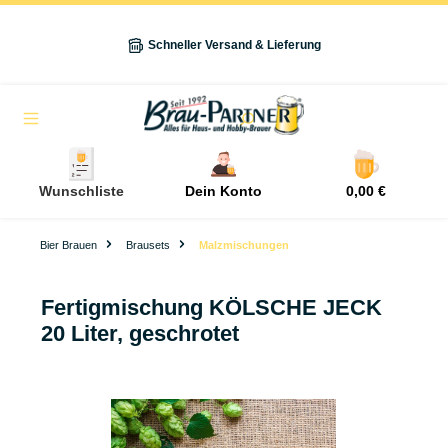
alt springen
Schneller Versand & Lieferung
Navigation
Wunschliste
Dein Konto
0,00 €
Bier Brauen
Brausets
Malzmischungen
Fertigmischung KÖLSCHE JECK
20 Liter, geschrotet
Bildergalerie überspringen