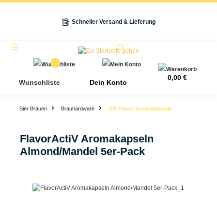
alt springen
Schneller Versand & Lieferung
Navigation
0,00 €
Wunschliste
Dein Konto
Bier Brauen
Brauhardware
Off Flavor Aromakapseln
FlavorActiV Aromakapseln
Almond/Mandel 5er-Pack
Bildergalerie überspringen