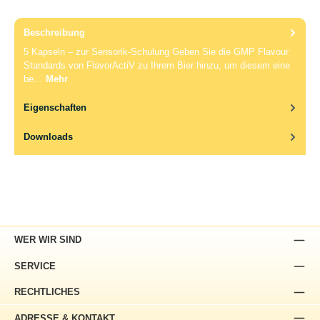
Beschreibung
5 Kapseln – zur Sensorik-Schulung Geben Sie die GMP Flavour
Standards von FlavorActiV zu Ihrem Bier hinzu, um diesem eine
be…
Mehr
Eigenschaften
Downloads
WER WIR SIND
SERVICE
RECHTLICHES
ADRESSE & KONTAKT