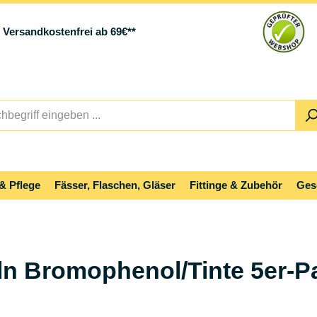
Versandkostenfrei ab 69€**
& Pflege
Fässer, Flaschen, Gläser
Fittinge & Zubehör
Ges
ln Bromophenol/Tinte 5er-P