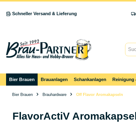
springen
Zur Hauptnavigation springen
Schneller Versand & Lieferung
Bier Brauen
Brauanlagen
Schankanlagen
Reinigung 
Bier Brauen
Brauhardware
Off Flavor Aromakapseln
FlavorActiV Aromakapse