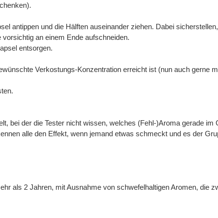
schenken).
sel antippen und die Hälften auseinander ziehen. Dabei sicherstellen,
e vorsichtig an einem Ende aufschneiden.
Kapsel entsorgen.
e gewünschte Verkostungs-Konzentration erreicht ist (nun auch gerne 
sten.
lt, bei der die Tester nicht wissen, welches (Fehl-)Aroma gerade im G
r kennen alle den Effekt, wenn jemand etwas schmeckt und es der Gru
ehr als 2 Jahren, mit Ausnahme von schwefelhaltigen Aromen, die zw