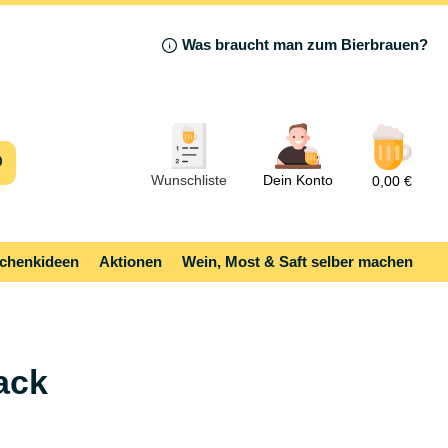
Was braucht man zum Bierbrauen?
Wunschliste
Dein Konto
0,00 €
chenkideen
Aktionen
Wein, Most & Saft selber machen
ack