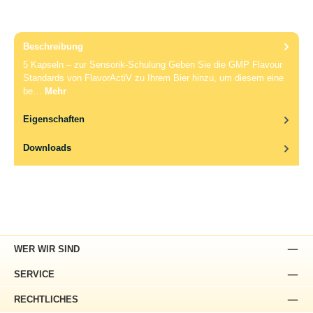
Beschreibung
5 Kapseln – zur Sensorik-Schulung Geben Sie die GMP Flavour
Standards von FlavorActiV zu Ihrem Bier hinzu, um diesem eine
be…
Mehr
Eigenschaften
Downloads
WER WIR SIND
SERVICE
RECHTLICHES