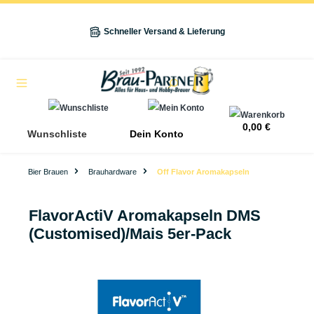
alt springen
Schneller Versand & Lieferung
Navigation
0,00 €
Wunschliste
Dein Konto
Bier Brauen
Brauhardware
Off Flavor Aromakapseln
FlavorActiV Aromakapseln DMS
(Customised)/Mais 5er-Pack
Bildergalerie überspringen