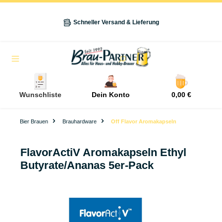
alt springen
Schneller Versand & Lieferung
Navigation
Wunschliste
Dein Konto
0,00 €
Bier Brauen
Brauhardware
Off Flavor Aromakapseln
FlavorActiV Aromakapseln Ethyl
Butyrate/Ananas 5er-Pack
Bildergalerie überspringen