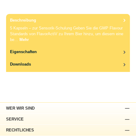
Beschreibung
5 Kapseln – zur Sensorik-Schulung Geben Sie die GMP Flavour
Standards von FlavorActiV zu Ihrem Bier hinzu, um diesem eine
be…
Mehr
Eigenschaften
Downloads
WER WIR SIND
SERVICE
RECHTLICHES