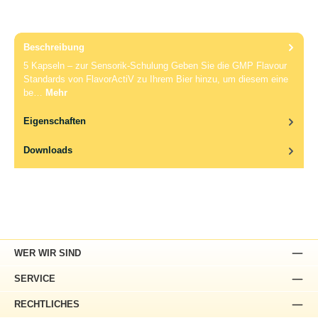
Beschreibung
5 Kapseln – zur Sensorik-Schulung Geben Sie die GMP Flavour
Standards von FlavorActiV zu Ihrem Bier hinzu, um diesem eine
be…
Mehr
Eigenschaften
Downloads
WER WIR SIND
SERVICE
RECHTLICHES