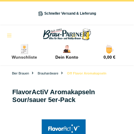
alt springen
Schneller Versand & Lieferung
Navigation
Wunschliste
Dein Konto
0,00 €
Bier Brauen
Brauhardware
Off Flavor Aromakapseln
FlavorActiV Aromakapseln
Sour/sauer 5er-Pack
Bildergalerie überspringen