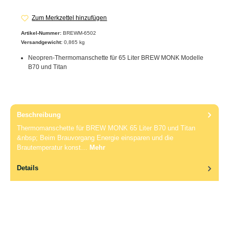
Zum Merkzettel hinzufügen
Artikel-Nummer:
BREWM-6502
Versandgewicht:
0,865 kg
Neopren-Thermomanschette für 65 Liter BREW MONK Modelle
B70 und Titan
Beschreibung
Thermomanschette für BREW MONK 65 Liter B70 und Titan
&nbsp; Beim Brauvorgang Energie einsparen und die
Brautemperatur konst…
Mehr
Details