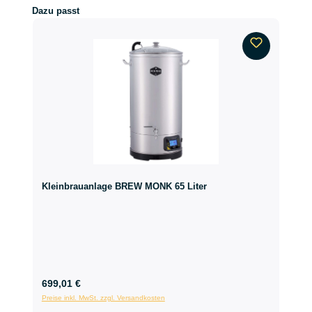
Produktgalerie überspringen
Dazu passt
Kleinbrauanlage BREW MONK 65 Liter
699,01 €
Preise inkl. MwSt. zzgl. Versandkosten