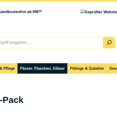
sandkostenfrei ab 69€**
& Pflege
Fässer, Flaschen, Gläser
Fittinge & Zubehör
Ges
-Pack