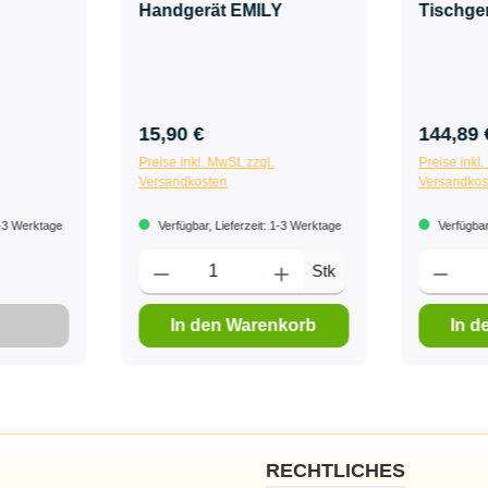
Handgerät EMILY
Tischge
15,90 €
144,89 
Preise inkl. MwSt. zzgl.
Preise inkl.
Versandkosten
Versandkos
1-3 Werktage
Verfügbar, Lieferzeit: 1-3 Werktage
Verfügbar,
Stk
In den Warenkorb
In d
RECHTLICHES