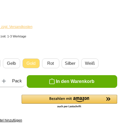
. zzgl. Versandkosten
rzeit: 1-3 Werktage
len
Gelb
Gold
Rot
Silber
Weiß
ib den gewünschten Wert ein oder benutze die Schaltflächen um die Anzahl zu er
Pack
In den Warenkorb
tel hinzufügen