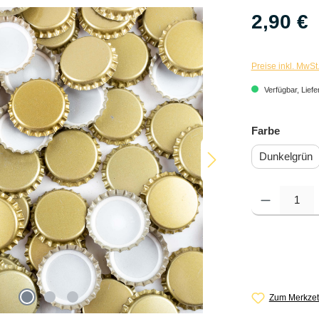
2,90 €
Preise inkl. MwSt
Verfügbar, Liefe
auswäh
Farbe
Dunkelgrün
Produkt Anzahl: G
Zum Merkzet