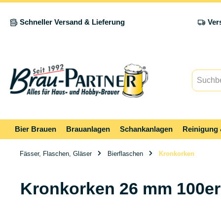
springen
Zur Hauptnavigation springen
Schneller Versand & Lieferung
Ver
Bier Brauen
Brauanlagen
Schankanlagen
Reinigung 
Fässer, Flaschen, Gläser
Bierflaschen
Kronkorken
Kronkorken 26 mm 100er