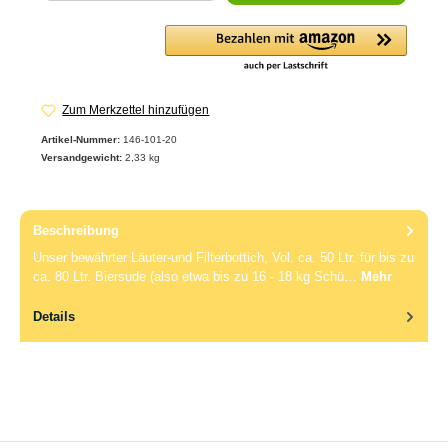
Zum Merkzettel hinzufügen
Artikel-Nummer:
146-101-20
Versandgewicht:
2,33 kg
Beschreibung
Unser bewährter Läuter-und Filterbottich, Vol. ca. 50 Ltr. für bis zu
ca. 80 Ltr. Biersude (also etwa bis zu 16 - 18 kg Schü…
Mehr
Details