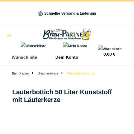
alt springen
Schneller Versand & Lieferung
Navigation
0,00 €
Wunschliste
Dein Konto
Bier Brauen
Brauhardware
Würzeherstellung
Läuterbottich 50 Liter Kunststoff
mit Läuterkerze
Bildergalerie überspringen