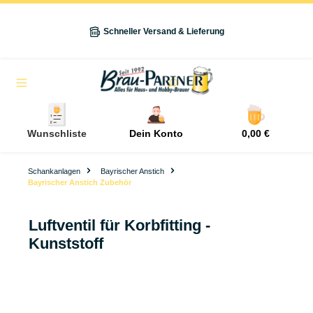
alt springen
Schneller Versand & Lieferung
Navigation
Wunschliste
Dein Konto
0,00 €
Schankanlagen
Bayrischer Anstich
Bayrischer Anstich Zubehör
Luftventil für Korbfitting -
Kunststoff
Bildergalerie überspringen