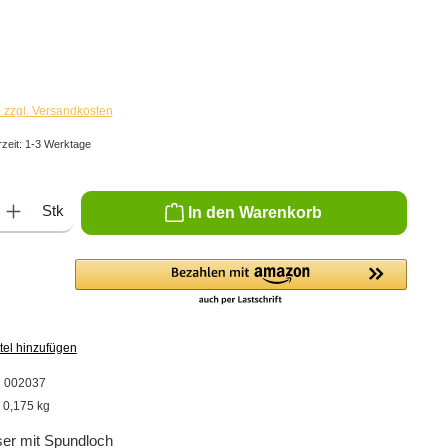
€
. zzgl. Versandkosten
rzeit: 1-3 Werktage
ib den gewünschten Wert ein oder benutze die Schaltflächen um die Anzahl zu er
Stk
In den Warenkorb
tel hinzufügen
:
002037
:
0,175 kg
ser mit Spundloch