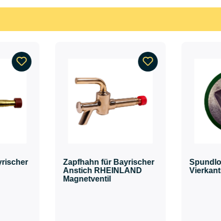
yrischer
Zapfhahn für Bayrischer
Spundl
Anstich RHEINLAND
Vierkan
Magnetventil