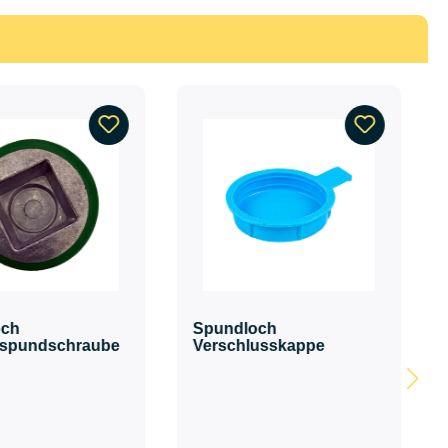
och
Spundloch
tspundschraube
Verschlusskappe