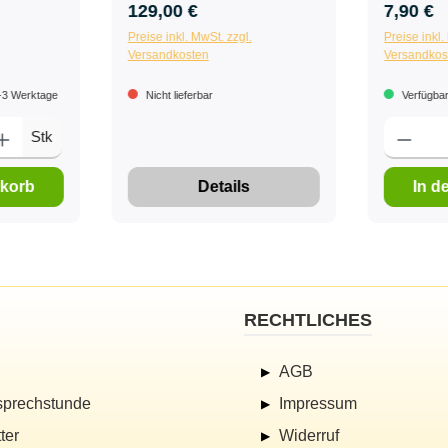
129,00 €
7,90 €
Preise inkl. MwSt. zzgl.
Preise inkl.
Versandkosten
Versandkos
1-3 Werktage
Nicht lieferbar
Verfügbar,
Stk
nkorb
Details
In d
RECHTLICHES
AGB
sprechstunde
Impressum
ter
Widerruf