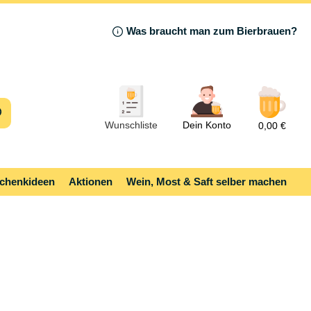
Was braucht man zum Bierbrauen?
Wunschliste
Dein Konto
0,00 €
chenkideen
Aktionen
Wein, Most & Saft selber machen