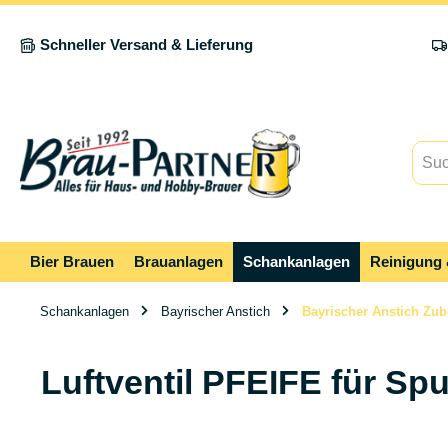
springen
Zur Hauptnavigation springen
Schneller Versand & Lieferung
Bier Brauen
Brauanlagen
Schankanlagen
Reinigung 
Schankanlagen
Bayrischer Anstich
Bayrischer Anstich Zu
Luftventil PFEIFE für Sp