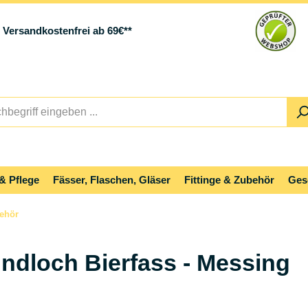
Versandkostenfrei ab 69€**
& Pflege
Fässer, Flaschen, Gläser
Fittinge & Zubehör
Ges
behör
undloch Bierfass - Messing