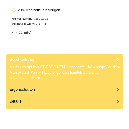
Zum Merkzettel hinzufügen
Artikel-Nummer:
115-1001
Versandgewicht:
1,17 kg
< 12 EBC
Beschreibung
Malzextraktpulver GERSTE HELL ungehopft 1 kg &nbsp; Bei dem
Malzextrakt-Pulver HELL ungehopft handelt es sich um
pulverisier…
Mehr
Eigenschaften
Details