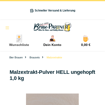
alt springen
Schneller Versand & Lieferung
Navigation
Wunschliste
Dein Konto
0,00 €
Bier Brauen
Brausets
Malzextrakte
Malzextrakt-Pulver HELL ungehopft
1,0 kg
Bildergalerie überspringen