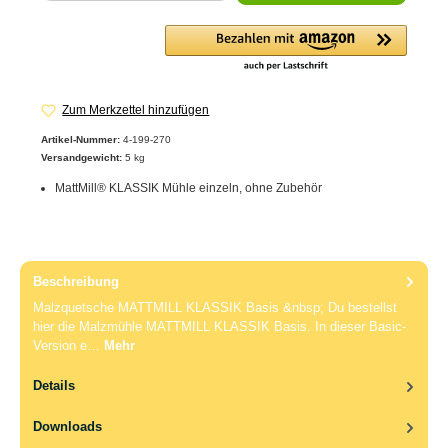
Zum Merkzettel hinzufügen
Artikel-Nummer:
4-199-270
Versandgewicht:
5 kg
MattMill® KLASSIK Mühle einzeln, ohne Zubehör
Beschreibung
Malzquetsche MATTMILL KLASSIK Basis &nbsp; Du bestellst
hier die Malzmühle MATTMILL KLASSIK Basis. In dieser Basic-
Version e…
Mehr
Details
Downloads