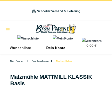
alt springen
Schneller Versand & Lieferung
Navigation
0,00 €
Wunschliste
Dein Konto
Bier Brauen
Brauhardware
Malzmühlen
Malzmühle MATTMILL KLASSIK
Basis
Bildergalerie überspringen