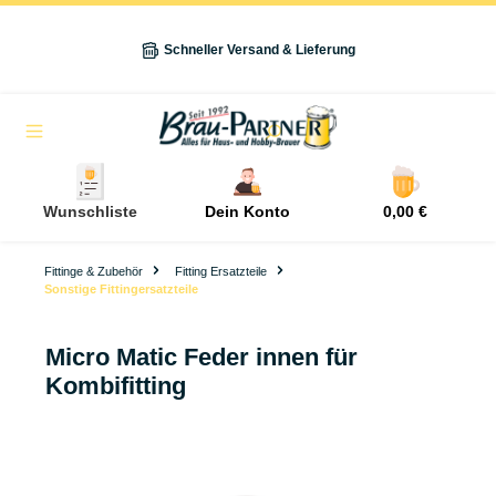
alt springen
Schneller Versand & Lieferung
Navigation
Wunschliste
Dein Konto
0,00 €
Fittinge & Zubehör
Fitting Ersatzteile
Sonstige Fittingersatzteile
Micro Matic Feder innen für
Kombifitting
Bildergalerie überspringen