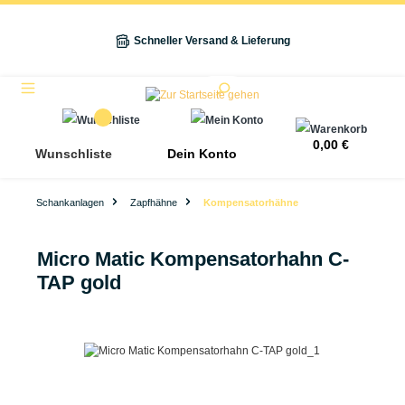
alt springen
Schneller Versand & Lieferung
Navigation
0,00 €
Wunschliste
Dein Konto
Schankanlagen
Zapfhähne
Kompensatorhähne
Micro Matic Kompensatorhahn C-
TAP gold
Bildergalerie überspringen