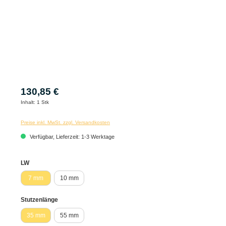
130,85 €
Inhalt:
1 Stk
Preise inkl. MwSt. zzgl. Versandkosten
Verfügbar, Lieferzeit: 1-3 Werktage
auswählen
LW
7 mm
10 mm
auswählen
Stutzenlänge
35 mm
55 mm