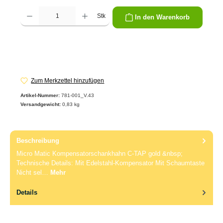
Produkt Anzahl: Gib den gewünschten Wert ein oder benutze die Schaltflächen um die 
Stk
In den Warenkorb
Zum Merkzettel hinzufügen
Artikel-Nummer:
781-001_V.43
Versandgewicht:
0,83 kg
Beschreibung
Micro Matic Kompensatorschankhahn C-TAP gold &nbsp;
Technische Details: Mit Edelstahl-Kompensator Mit Schaumtaste
Nicht sel…
Mehr
Details