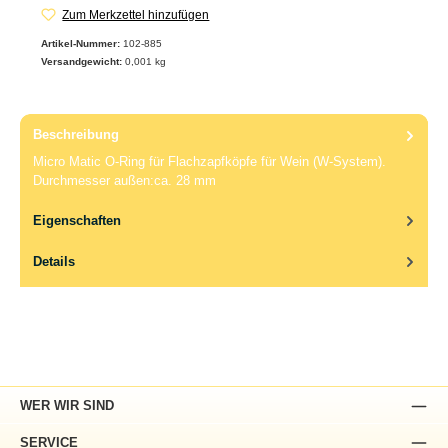
Zum Merkzettel hinzufügen
Artikel-Nummer:
102-885
Versandgewicht:
0,001 kg
Beschreibung
Micro Matic O-Ring für Flachzapfköpfe für Wein (W-System).
Durchmesser außen:ca. 28 mm
Eigenschaften
Details
WER WIR SIND
SERVICE