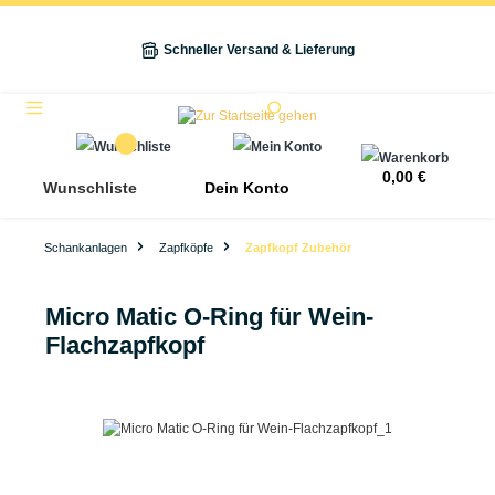
alt springen
Schneller Versand & Lieferung
Navigation
0,00 €
Wunschliste
Dein Konto
Schankanlagen
Zapfköpfe
Zapfkopf Zubehör
Micro Matic O-Ring für Wein-
Flachzapfkopf
Bildergalerie überspringen