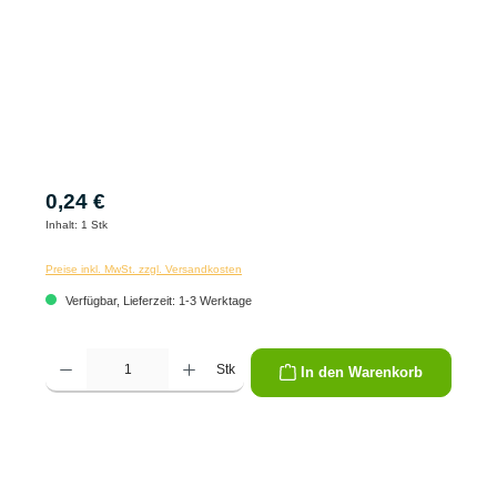
0,24 €
Inhalt:
1 Stk
Preise inkl. MwSt. zzgl. Versandkosten
Verfügbar, Lieferzeit: 1-3 Werktage
Produkt Anzahl: Gib den gewünschten Wert ein oder benutze die Schaltflächen um die 
Stk
In den Warenkorb