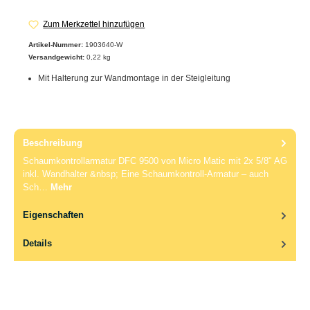
Zum Merkzettel hinzufügen
Artikel-Nummer:
1903640-W
Versandgewicht:
0,22 kg
Mit Halterung zur Wandmontage in der Steigleitung
Beschreibung
Schaumkontrollarmatur DFC 9500 von Micro Matic mit 2x 5/8" AG
inkl. Wandhalter &nbsp; Eine Schaumkontroll-Armatur – auch
Sch…
Mehr
Eigenschaften
Details