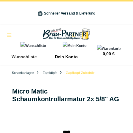
alt springen
Schneller Versand & Lieferung
Navigation
0,00 €
Wunschliste
Dein Konto
Schankanlagen
Zapfköpfe
Zapfkopf Zubehör
Micro Matic
Schaumkontrollarmatur 2x 5/8" AG
Bildergalerie überspringen