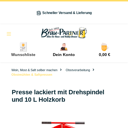
alt springen
Schneller Versand & Lieferung
Navigation
Wunschliste
Dein Konto
0,00 €
Wein, Most & Saft selber machen
Obstverarbeitung
Obstmühlen & Saftpressen
Presse lackiert mit Drehspindel
und 10 L Holzkorb
Bildergalerie überspringen