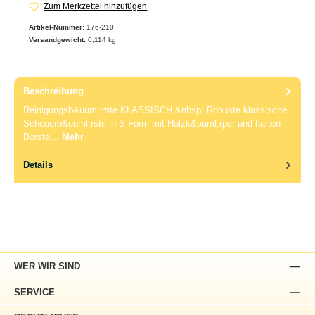
Zum Merkzettel hinzufügen
Artikel-Nummer:
176-210
Versandgewicht:
0,114 kg
Beschreibung
Reinigungsb&uuml;rste KLASSISCH &nbsp; Robuste klassische
Scheuerb&uuml;rste in S-Form mit Holzk&ouml;rper und harten
Borste…
Mehr
Details
WER WIR SIND
SERVICE