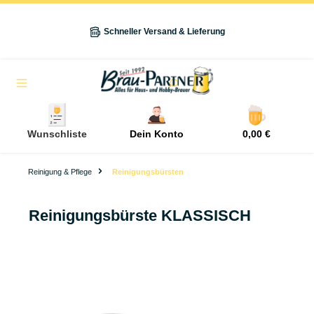
alt springen
Schneller Versand & Lieferung
Navigation
Wunschliste
Dein Konto
0,00 €
Reinigung & Pflege
Reinigungsbürsten
Reinigungsbürste KLASSISCH
Bildergalerie überspringen