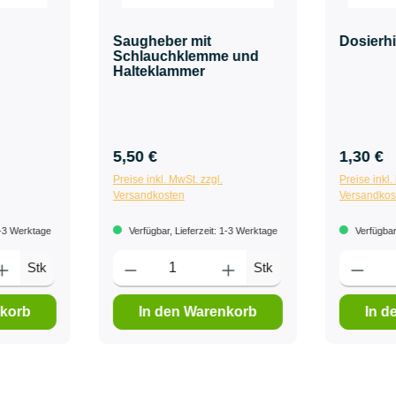
Saugheber mit
Dosierhi
Schlauchklemme und
Halteklammer
5,50 €
1,30 €
Preise inkl. MwSt. zzgl.
Preise inkl.
Versandkosten
Versandkos
1-3 Werktage
Verfügbar, Lieferzeit: 1-3 Werktage
Verfügbar,
Stk
Stk
nkorb
In den Warenkorb
In d