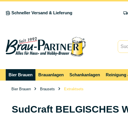
springen
Zur Hauptnavigation springen
Schneller Versand & Lieferung
Bier Brauen
Brauanlagen
Schankanlagen
Reinigung 
Bier Brauen
Brausets
Extraktsets
SudCraft BELGISCHES 