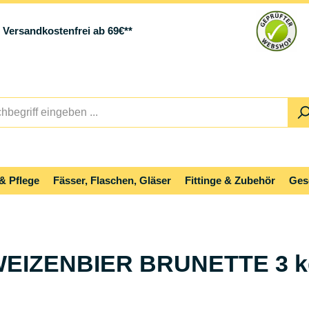
Versandkostenfrei ab 69€**
& Pflege
Fässer, Flaschen, Gläser
Fittinge & Zubehör
Ges
WEIZENBIER BRUNETTE 3 k