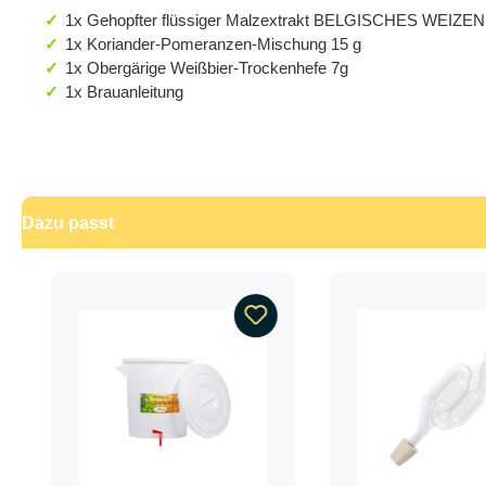
1x Gehopfter flüssiger Malzextrakt BELGISCHES WEIZ
1x Koriander-Pomeranzen-Mischung 15 g
1x Obergärige Weißbier-Trockenhefe 7g
1x Brauanleitung
Dazu passt
Produktgalerie überspringen