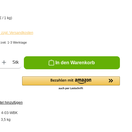
€
€ / 1 kg)
. zzgl. Versandkosten
rzeit: 1-3 Werktage
ib den gewünschten Wert ein oder benutze die Schaltflächen um die Anzahl zu er
Stk
In den Warenkorb
tel hinzufügen
:
4-03-WBK
:
3,5 kg