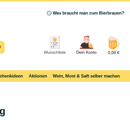
Was braucht man zum Bierbrauen?
Wunschliste
Dein Konto
0,00 €
chenkideen
Aktionen
Wein, Most & Saft selber machen
g