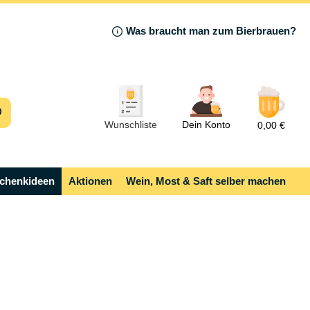
Was braucht man zum Bierbrauen?
Wunschliste
Dein Konto
0,00 €
chenkideen
Aktionen
Wein, Most & Saft selber machen