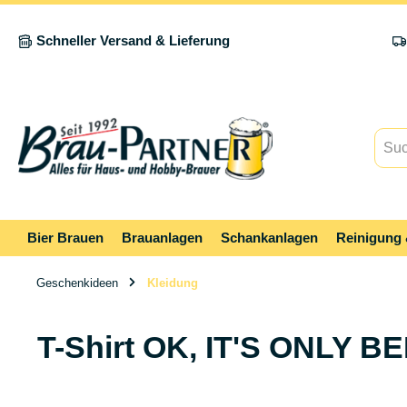
springen
Zur Hauptnavigation springen
Schneller Versand & Lieferung
Bier Brauen
Brauanlagen
Schankanlagen
Reinigung 
Geschenkideen
Kleidung
T-Shirt OK, IT'S ONLY BE