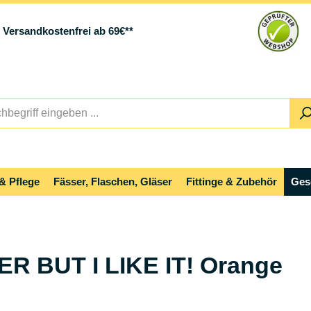
Versandkostenfrei ab 69€**
& Pflege
Fässer, Flaschen, Gläser
Fittinge & Zubehör
Ges
ER BUT I LIKE IT! Orange