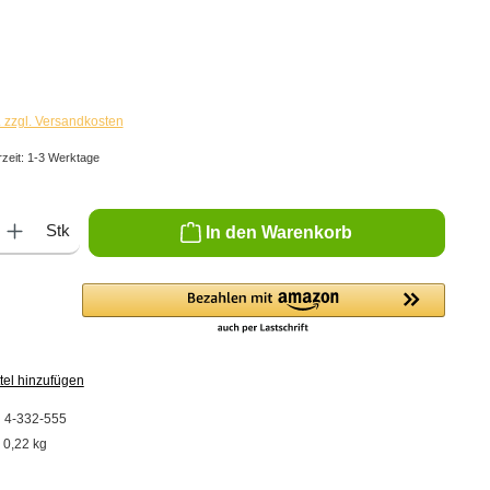
. zzgl. Versandkosten
rzeit: 1-3 Werktage
ib den gewünschten Wert ein oder benutze die Schaltflächen um die Anzahl zu er
Stk
In den Warenkorb
tel hinzufügen
:
4-332-555
:
0,22 kg