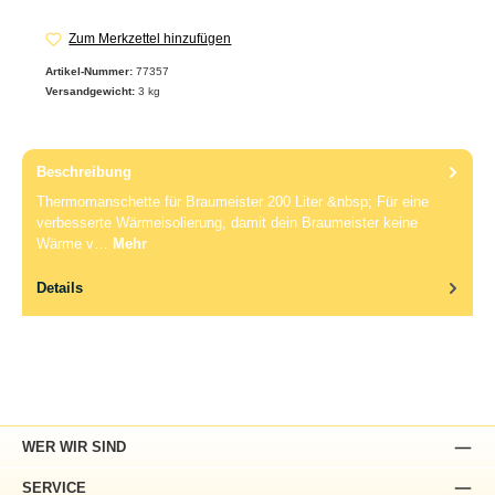
Zum Merkzettel hinzufügen
Artikel-Nummer:
77357
Versandgewicht:
3 kg
Beschreibung
Thermomanschette für Braumeister 200 Liter &nbsp; Für eine
verbesserte Wärmeisolierung, damit dein Braumeister keine
Wärme v…
Mehr
Details
WER WIR SIND
SERVICE