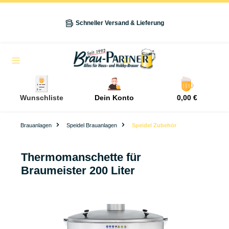
alt springen
Schneller Versand & Lieferung
Navigation
Wunschliste
Dein Konto
0,00 €
Brauanlagen
Speidel Brauanlagen
Speidel Zubehör
Thermomanschette für
Braumeister 200 Liter
Bildergalerie überspringen