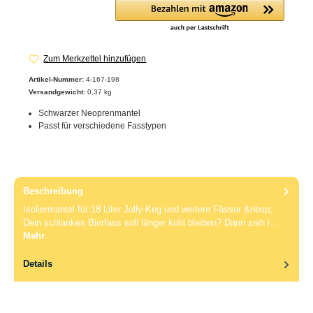
Zum Merkzettel hinzufügen
Artikel-Nummer:
4-167-198
Versandgewicht:
0,37 kg
Schwarzer Neoprenmantel
Passt für verschiedene Fasstypen
Beschreibung
Isoliermantel für 18 Liter Jolly-Keg und weitere Fässer &nbsp;
Dein schlankes Bierfass soll länger kühl bleiben? Dann zieh i…
Mehr
Details