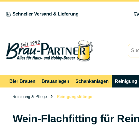
springen
Zur Hauptnavigation springen
Schneller Versand & Lieferung
Bier Brauen
Brauanlagen
Schankanlagen
Reinigung 
Reinigung & Pflege
Reinigungsfittinge
Wein-Flachfitting für Rei