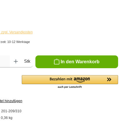
€
. zzgl. Versandkosten
rzeit: 10-12 Werktage
ib den gewünschten Wert ein oder benutze die Schaltflächen um die Anzahl zu er
Stk
In den Warenkorb
tel hinzufügen
:
201-209/310
:
0,36 kg