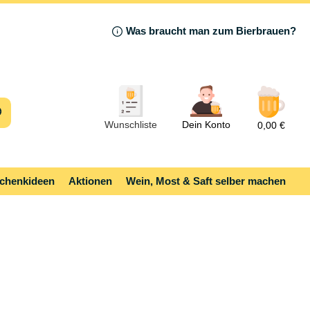
Was braucht man zum Bierbrauen?
Wunschliste
Dein Konto
0,00 €
chenkideen
Aktionen
Wein, Most & Saft selber machen