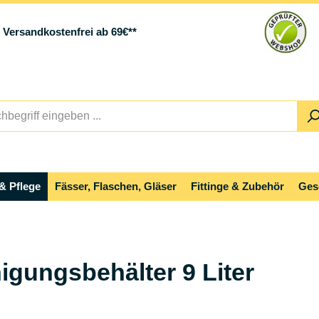
Versandkostenfrei ab 69€**
& Pflege
Fässer, Flaschen, Gläser
Fittinge & Zubehör
Ges
nigungsbehälter 9 Liter