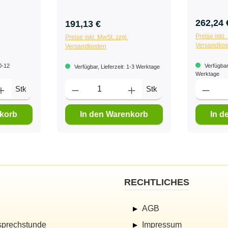
262,24 
191,13 €
Preise inkl.
Preise inkl. MwSt. zzgl.
Versandkos
Versandkosten
10-12
Verfügbar,
Verfügbar, Lieferzeit: 1-3 Werktage
Werktage
Stk
Stk
nkorb
In den Warenkorb
In d
RECHTLICHES
AGB
sprechstunde
Impressum