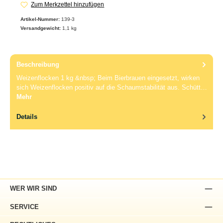
Zum Merkzettel hinzufügen
Artikel-Nummer:
139-3
Versandgewicht:
1,1 kg
Beschreibung
Weizenflocken 1 kg &nbsp; Beim Bierbrauen eingesetzt, wirken
sich Weizenflocken positiv auf die Schaumstabilität aus. Schütt…
Mehr
Details
WER WIR SIND
SERVICE