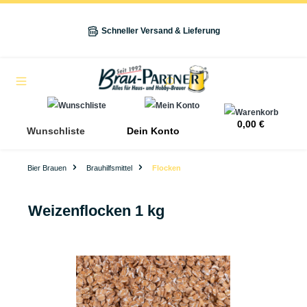
alt springen
Schneller Versand & Lieferung
Navigation
0,00 €
Wunschliste
Dein Konto
Bier Brauen
Brauhilfsmittel
Flocken
Weizenflocken 1 kg
Bildergalerie überspringen