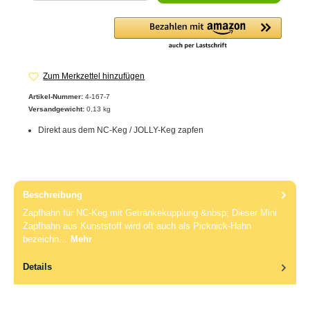
Zum Merkzettel hinzufügen
Artikel-Nummer:
4-167-7
Versandgewicht:
0,13 kg
Direkt aus dem NC-Keg / JOLLY-Keg zapfen
Beschreibung
Zapfhahn für NC-Keg mit Getränkekupplung &nbsp; Dieser Mini
Zapfhahn aus Kunststoff wird oft auch als Picknick-Hahn
bezeichn…
Mehr
Details