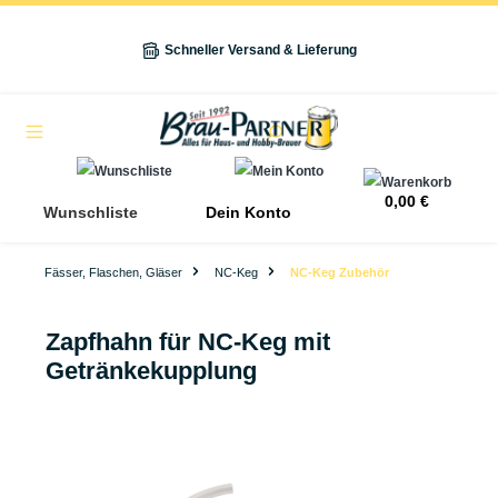
alt springen
Schneller Versand & Lieferung
Navigation
0,00 €
Wunschliste
Dein Konto
Fässer, Flaschen, Gläser
NC-Keg
NC-Keg Zubehör
Zapfhahn für NC-Keg mit
Getränkekupplung
Bildergalerie überspringen