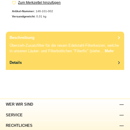
Zum Merkzettel hinzufügen
Artikel-Nummer:
146-101-002
Versandgewicht:
0,01 kg
Beschreibung
Überzieh-Zusatzfilter für die neuen Edelstahl-Filterkerzen, welche
in unseren Läuter- und Filterbottichen "Filterfix" (siehe…
Mehr
Details
WER WIR SIND
SERVICE
RECHTLICHES