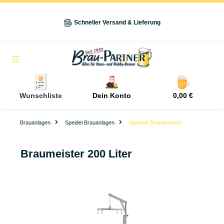
alt springen
Schneller Versand & Lieferung
Navigation
Wunschliste
Dein Konto
0,00 €
Brauanlagen
Speidel Brauanlagen
Speidel Braumeister
Braumeister 200 Liter
Bildergalerie überspringen