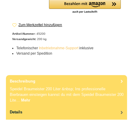
Zum Merkzettel hinzufügen
Artikel-Nummer:
45200
Versandgewicht:
200 kg
Telefonischer
Inbetriebnahme-Support
inklusive
Versand per Spedition
Beschreibung
Speidel Braumeister 200 Liter &nbsp; Ins professionelle
Bierbrauen einsteigen kannst du mit dem Speidel Braumeister 200
Lite…
Mehr
Details