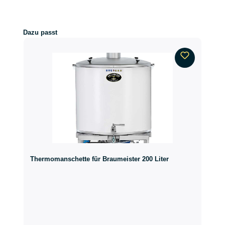
Produktgalerie überspringen
Dazu passt
Thermomanschette für Braumeister 200 Liter