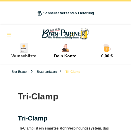
alt springen
Schneller Versand & Lieferung
Navigation
Wunschliste
Dein Konto
0,00 €
Bier Brauen
Brauhardware
Tri-Clamp
Tri-Clamp
Tri-Clamp
Tri-Clamp ist ein
smartes Rohrverbindungssystem
, das