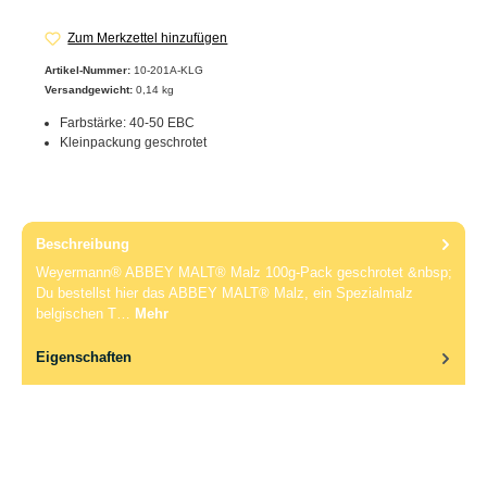
Zum Merkzettel hinzufügen
Artikel-Nummer:
10-201A-KLG
Versandgewicht:
0,14 kg
Farbstärke: 40-50 EBC
Kleinpackung geschrotet
Beschreibung
Weyermann® ABBEY MALT® Malz 100g-Pack geschrotet &nbsp;
Du bestellst hier das ABBEY MALT® Malz, ein Spezialmalz
belgischen T…
Mehr
Eigenschaften