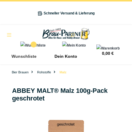
alt springen
Schneller Versand & Lieferung
Navigation
0,00 €
Wunschliste
Dein Konto
Bier Brauen
Rohstoffe
Malz
ABBEY MALT® Malz 100g-Pack
geschrotet
Bildergalerie überspringen