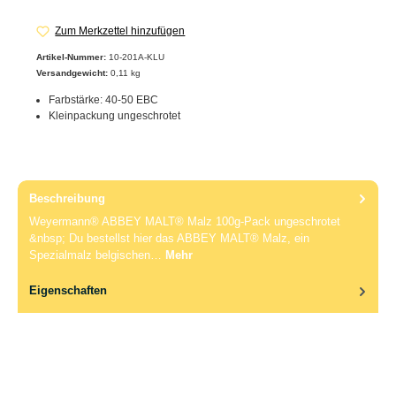
Zum Merkzettel hinzufügen
Artikel-Nummer:
10-201A-KLU
Versandgewicht:
0,11 kg
Farbstärke: 40-50 EBC
Kleinpackung ungeschrotet
Beschreibung
Weyermann® ABBEY MALT® Malz 100g-Pack ungeschrotet
&nbsp; Du bestellst hier das ABBEY MALT® Malz, ein
Spezialmalz belgischen…
Mehr
Eigenschaften