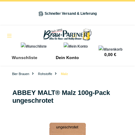
alt springen
Schneller Versand & Lieferung
Navigation
0,00 €
Wunschliste
Dein Konto
Bier Brauen
Rohstoffe
Malz
ABBEY MALT® Malz 100g-Pack
ungeschrotet
Bildergalerie überspringen