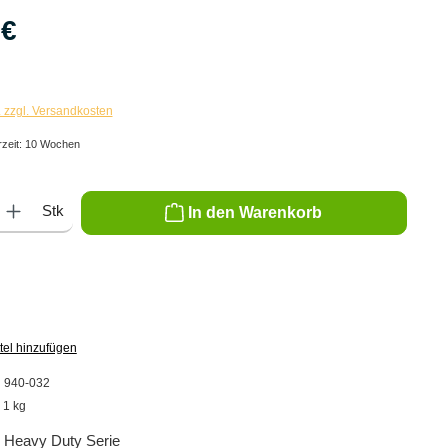
 €
. zzgl. Versandkosten
rzeit: 10 Wochen
ib den gewünschten Wert ein oder benutze die Schaltflächen um die Anzahl zu er
Stk
In den Warenkorb
tel hinzufügen
:
940-032
:
1 kg
 Heavy Duty Serie