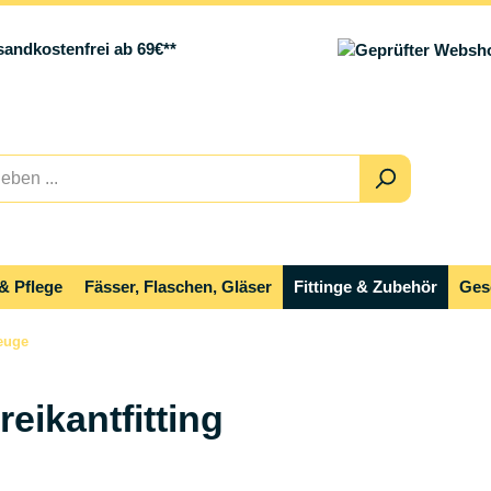
sandkostenfrei ab 69€**
& Pflege
Fässer, Flaschen, Gläser
Fittinge & Zubehör
Ges
euge
reikantfitting