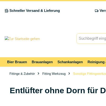
springen
Zur Hauptnavigation springen
Schneller Versand & Lieferung
Ver
Bier Brauen
Brauanlagen
Schankanlagen
Reinigung 
Fittinge & Zubehör
Fitting Werkzeug
Sonstige Fittingwerkz
Entlüfter ohne Dorn für D