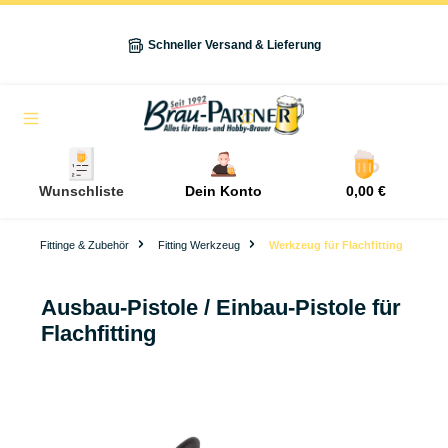
alt springen
Schneller Versand & Lieferung
Navigation
Wunschliste
Dein Konto
0,00 €
Fittinge & Zubehör
Fitting Werkzeug
Werkzeug für Flachfitting
Ausbau-Pistole / Einbau-Pistole für
Flachfitting
Bildergalerie überspringen