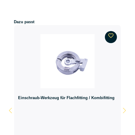
Produktgalerie überspringen
Dazu passt
Einschraub-Werkzeug für Flachfitting / Kombifitting