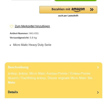
Zum Merkzettel hinzufügen
Artikel-Nummer:
941-031
Versandgewicht:
0,8 kg
Micro Matic Heavy Duty Serie
Beschreibung
&nbsp; &nbsp; Micro Matic Ausbau-Pistole / Einbau-Pistole
f&uuml;r Flachfitting &nbsp; Dieses originale Micro Matic We…
Mehr
Details