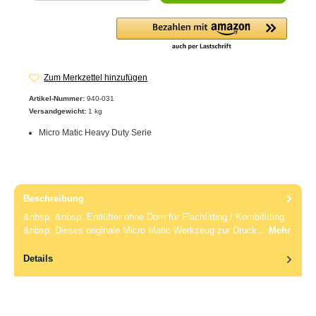
Zum Merkzettel hinzufügen
Artikel-Nummer:
940-031
Versandgewicht:
1 kg
Micro Matic Heavy Duty Serie
Beschreibung
&nbsp; &nbsp; Entlüfter ohne Dorn für Flachfitting / Kombifitting
&nbsp; Dieses originale Micro Matic Werkzeug zur Druck…
Mehr
Details