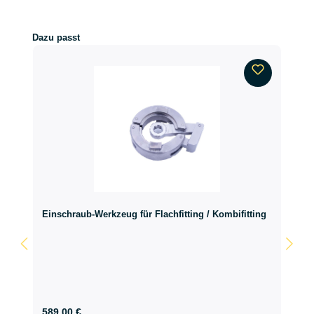
Produktgalerie überspringen
Dazu passt
Einschraub-Werkzeug für Flachfitting / Kombifitting
589,00 €