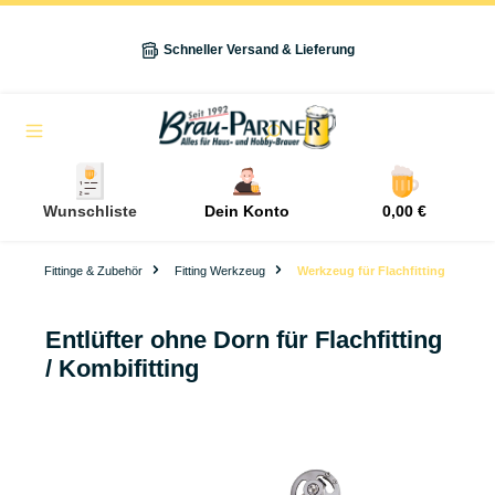
alt springen
Schneller Versand & Lieferung
Navigation
Wunschliste
Dein Konto
0,00 €
Fittinge & Zubehör
Fitting Werkzeug
Werkzeug für Flachfitting
Entlüfter ohne Dorn für Flachfitting
/ Kombifitting
Bildergalerie überspringen