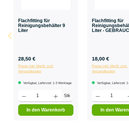
Flachfitting für
Flachfitting für
Reinigungsbehälter 9
Reinigungsbehäl
Liter
Liter - GEBRAU
28,50 €
18,00 €
Preise inkl. MwSt. zzgl.
Preise inkl. MwSt. zzgl.
Versandkosten
Versandkosten
Verfügbar, Lieferzeit: 1-3 Werktage
Verfügbar, Lieferzeit: 
Stk
In den Warenkorb
In den Ware