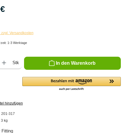
 €
. zzgl. Versandkosten
rzeit: 1-3 Werktage
ib den gewünschten Wert ein oder benutze die Schaltflächen um die Anzahl zu er
Stk
In den Warenkorb
tel hinzufügen
:
201-317
:
3 kg
 Fitting