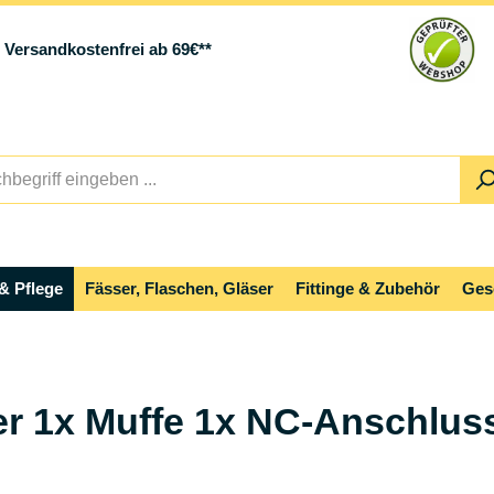
Versandkostenfrei ab 69€**
& Pflege
Fässer, Flaschen, Gläser
Fittinge & Zubehör
Ges
er 1x Muffe 1x NC-Anschluss