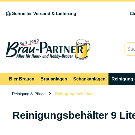
springen
Zur Hauptnavigation springen
Schneller Versand & Lieferung
Bier Brauen
Brauanlagen
Schankanlagen
Reinigung 
Reinigung & Pflege
Reinigungsbehälter
Reinigungsbehälter 9 Lit