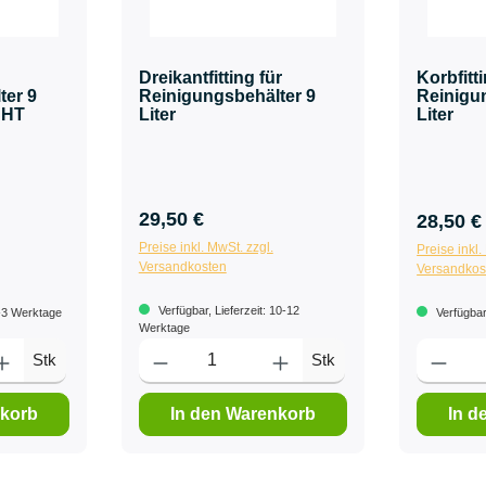
Dreikantfitting für
Korbfitti
ter 9
Reinigungsbehälter 9
Reinigu
CHT
Liter
Liter
29,50 €
28,50 €
Preise inkl. MwSt. zzgl.
Preise inkl.
Versandkosten
Versandkos
Verfügbar, Lieferzeit: 10-12
1-3 Werktage
Verfügbar,
Werktage
Stk
Stk
nkorb
In den Warenkorb
In d