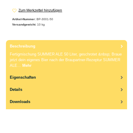
Zum Merkzettel hinzufügen
Artikel-Nummer:
BP-3001-50
Versandgewicht:
10 kg
Beschreibung
Fertigmischung SUMMER ALE 50 Liter, geschrotet &nbsp; Braue
jetzt dein eigenes Bier nach der Braupartner-Rezeptur SUMMER
ALE…
Mehr
Eigenschaften
Details
Downloads