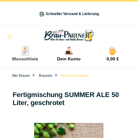
alt springen
Schneller Versand & Lieferung
Navigation
Wunschliste
Dein Konto
0,00 €
Bier Brauen
Brausets
Malzmischungen
Fertigmischung SUMMER ALE 50
Liter, geschrotet
Bildergalerie überspringen