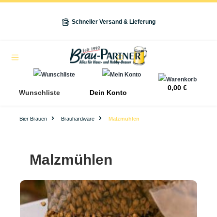
alt springen
Schneller Versand & Lieferung
Navigation
0,00 €
Wunschliste
Dein Konto
Bier Brauen
Brauhardware
Malzmühlen
Malzmühlen