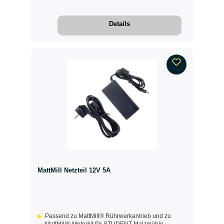
Details
MattMill Netzteil 12V 5A
Passend zu MattMill® Rührwerkantrieb und zu
MattMill® Motorkit für STUDENT-Malzmühle