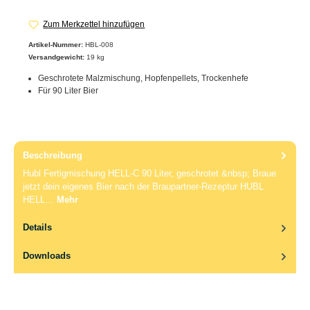
Zum Merkzettel hinzufügen
Artikel-Nummer:
HBL-008
Versandgewicht:
19 kg
Geschrotete Malzmischung, Hopfenpellets, Trockenhefe
Für 90 Liter Bier
Beschreibung
Hubl Fertigmischung HELL-C 90 Liter, geschrotet &nbsp; Braue
jetzt dein eigenes Bier nach der Braupartner-Rezeptur HUBL
HELL…
Mehr
Details
Downloads