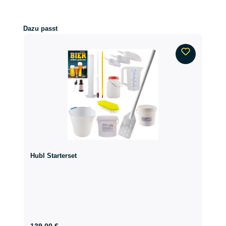
Produktgalerie überspringen
Dazu passt
Hubl Starterset
139,00 €