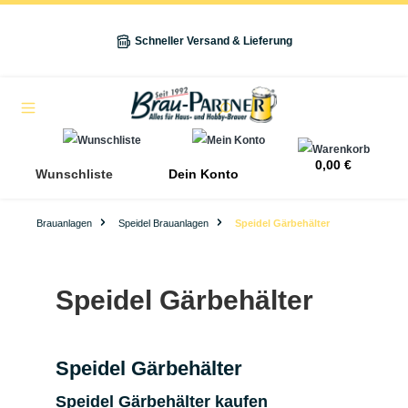
alt springen
Schneller Versand & Lieferung
Navigation
0,00 €
Wunschliste
Dein Konto
Brauanlagen
Speidel Brauanlagen
Speidel Gärbehälter
Speidel Gärbehälter
Speidel Gärbehälter
Speidel Gärbehälter kaufen