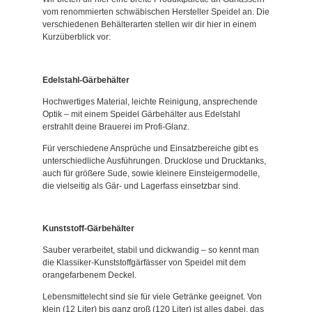
vom renommierten schwäbischen Hersteller Speidel an. Die
verschiedenen Behälterarten stellen wir dir hier in einem
Kurzüberblick vor:
Edelstahl-Gärbehälter
Hochwertiges Material, leichte Reinigung, ansprechende
Optik – mit einem Speidel Gärbehälter aus Edelstahl
erstrahlt deine Brauerei im Profi-Glanz.
Für verschiedene Ansprüche und Einsatzbereiche gibt es
unterschiedliche Ausführungen. Drucklose und Drucktanks,
auch für größere Sude, sowie kleinere Einsteigermodelle,
die vielseitig als Gär- und Lagerfass einsetzbar sind.
Kunststoff-Gärbehälter
Sauber verarbeitet, stabil und dickwandig – so kennt man
die Klassiker-Kunststoffgärfässer von Speidel mit dem
orangefarbenem Deckel.
Lebensmittelecht sind sie für viele Getränke geeignet. Von
klein (12 Liter) bis ganz groß (120 Liter) ist alles dabei, das