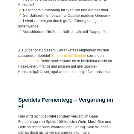
Kunststoff
Besonders dickwandig für Stabilität und Aromaerhalt
Seit Jahrzehnten bewährte Qualität made in Germany
Leicht zu reinigen durch große Öffnung und glatte
Innenwände
Verschiedene Größen erhältlich, alle mit Tragegriffen
Als Zubehör zu diesem Getränkefass empfehlen wir den
passenden Speidel
Gärspund mit Stopfen
sowie den
Auslaufhahn
. Beide sind separat dazu bestellbar (nicht im
Fass-Lieferumfang) und passen auf alle Speidel-
Kunststoffgärfässer, egal welche Inhaltsgröße – universal.
Speidels Fermentegg – Vergärung im
Ei
Hier wird nicht gebrütet sondern vergärt! Im Gärei
Fermentegg von Speidel fühlen sich Wein, Most, Bier und
Hefe so richtig wohl während der Gärung. Kein Wunder –
gibt es doch nichts wo sie anecken könnten.